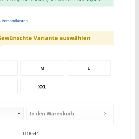
l. Versandkosten
Gewünschte Variante auswählen
M
L
XXL
In den
Warenkorb
LI18544