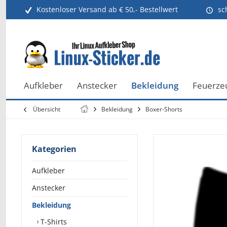
Kostenloser Versand ab € 50,- Bestellwert
sc
Aufkleber
Anstecker
Bekleidung
Feuerze
Übersicht
Bekleidung
Boxer-Shorts
Kategorien
Aufkleber
Anstecker
Bekleidung
T-Shirts