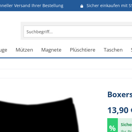
hneller Versand Ihrer Bestellung
Sicher einkaufen mit S
uge
Mützen
Magnete
Plüschtiere
Taschen
Boxers
13,90 
Siche
Ihr P