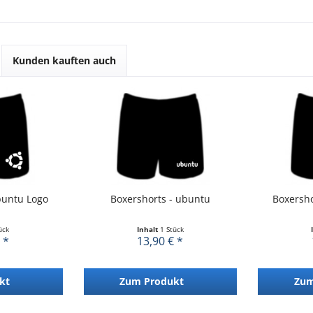
Kunden kauften auch
buntu Logo
Boxershorts - ubuntu
Boxersho
ück
Inhalt
1 Stück
 *
13,90 € *
kt
Zum Produkt
Zum