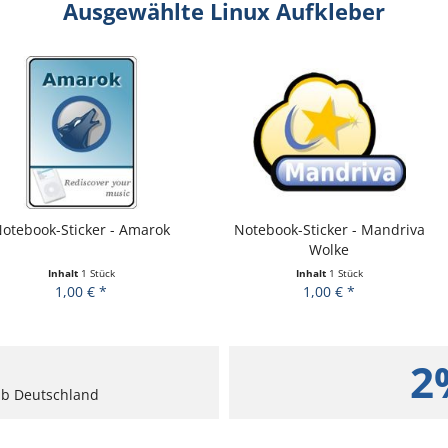
Ausgewählte Linux Aufkleber
r - Amarok
Notebook-Sticker - Mandriva
Tasten-Stic
Wolke
ück
Inhalt
1 Stück
I
*
1,00 € *
2
alb Deutschland