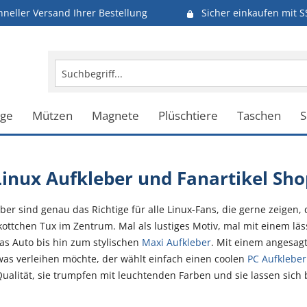
hneller Versand Ihrer Bestellung
Sicher einkaufen mit S
uge
Mützen
Magnete
Plüschtiere
Taschen
S
Linux Aufkleber und Fanartikel Sho
r sind genau das Richtige für alle Linux-Fans, die gerne zeigen, d
kottchen Tux im Zentrum. Mal als lustiges Motiv, mal mit einem läs
as Auto bis hin zum stylischen
Maxi Aufkleber
. Mit einem angesa
as verleihen möchte, der wählt einfach einen coolen
PC Aufkleber
alität, sie trumpfen mit leuchtenden Farben und sie lassen sich 