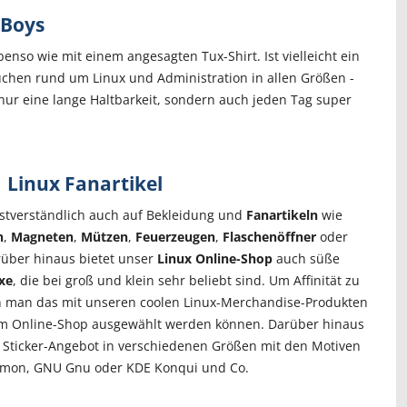
 Boys
enso wie mit einem angesagten Tux-Shirt. Ist vielleicht ein
üchen rund um Linux und Administration in allen Größen -
 nur eine lange Haltbarkeit, sondern auch jeden Tag super
Linux Fanartikel
bstverständlich auch auf Bekleidung und
Fanartikeln
wie
n
,
Magneten
,
Mützen
,
Feuerzeugen
,
Flaschenöffner
oder
rüber hinaus bietet unser
Linux Online-Shop
auch süße
xe
, die bei groß und klein sehr beliebt sind. Um Affinität zu
n man das mit unseren coolen Linux-Merchandise-Produkten
rem Online-Shop ausgewählt werden können. Darüber hinaus
es Sticker-Angebot in verschiedenen Größen mit den Motiven
mon, GNU Gnu oder KDE Konqui und Co.