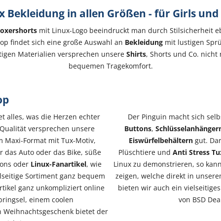
x Bekleidung in allen Größen - für Girls und
oxershorts
mit Linux-Logo beeindruckt man durch Stilsicherheit eb
hop findet sich eine große Auswahl an
Bekleidung
mit lustigen Spr
ertigen Materialien versprechen unsere
Shirts
, Shorts und Co. nicht
bequemen Tragekomfort.
op
et alles, was die Herzen echter
Der Pinguin macht sich sel
 Qualität versprechen unsere
Buttons
,
Schlüsselanhänger
im Maxi-Format mit Tux-Motiv,
Eiswürfelbehältern
gut. Da
ür das Auto oder das Bike, süße
Plüschtiere und
Anti Stress Tu
tons oder
Linux-Fanartikel
, wie
Linux zu demonstrieren, so kan
elseitige Sortiment ganz bequem
zeigen, welche direkt in unse
ikel ganz unkompliziert online
bieten wir auch ein vielseitig
bringsel, einem coolen
von BSD Dea
n Weihnachtsgeschenk bietet der