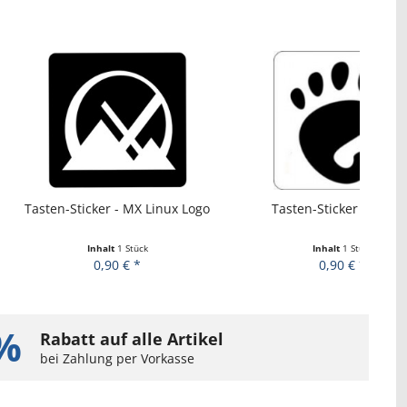
ker - MX Linux Logo
Tasten-Sticker - Gnome
Not
nhalt
1 Stück
Inhalt
1 Stück
0,90 € *
0,90 € *
%
Rabatt auf alle Artikel
bei Zahlung per Vorkasse