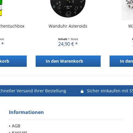
chentuchbox
Wanduhr Asteroids
W2
ück
Inhalt
1 Stück
 *
24,90 € *
korb
In den
Warenkorb
In den
chneller Versand Ihrer Bestellung
Sicher einkaufen mit S
Informationen
AGB
Kontakt