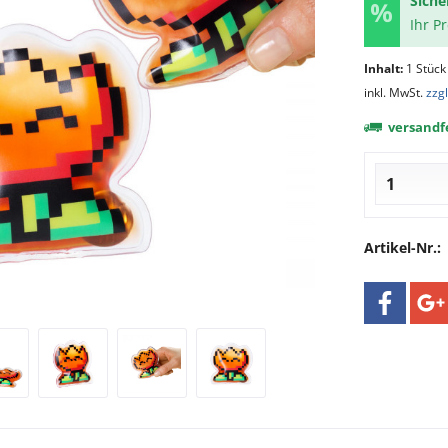
Siche
Ihr P
Inhalt:
1 Stück
inkl. MwSt.
zzg
versandfe
Artikel-Nr.: