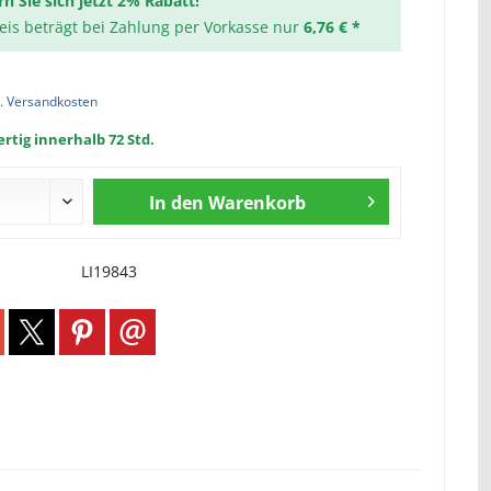
rn Sie sich jetzt 2% Rabatt!
reis beträgt bei Zahlung per Vorkasse nur
6,76 € *
l. Versandkosten
rtig innerhalb 72 Std.
In den
Warenkorb
LI19843