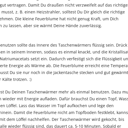
gut vertragen. Damit Du draußen nicht verzweifelt auf das richtige
usst, z. B. einen Heizstrahler, solltest Du Dir gleich die richtige
hmen. Die kleine Feuerblume hat nicht genug Kraft, um Dich
n zu lassen, aber sie wärmt Deine Hände zuverlässig.
enutzen sollte das Innere des Taschenwärmers flüssig sein. Drück
en in seinem Inneren, sodass es einmal knackt, und die Kristallisa
atriumacetats setzt ein. Dadurch verfestigt sich die Flüssigkeit u
herte Energie als Wärme ab. Die Feuerblume erreicht eine Tempera
 musst Du sie nur noch in die Jackentasche stecken und gut gewärm
 Kälte trotzen. :)
est Du Deinen Taschenwärmer mehr als einmal benutzen. Dazu mu
 wieder mit Energie aufladen. Dafür brauchst Du einen Topf, Was
inen Löffel. Lass das Wasser im Topf aufkochen und lege den
inein. Damit die Feuerblume nicht am Topfboden festklebt, kanns
mit dem Löffel nachhelfen. Der Taschenwärmer wird gekocht, bis
stalle wieder flüssig sind, das dauert ca. 5-10 Minuten. Sobald er