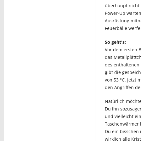
überhaupt nicht 
Power-Up warten m
Ausrüstung mitne
Feuerbälle werfe
So geht's:
Vor dem ersten B
das Metallplättch
des enthaltenen N
gibt die gespeic
von 53 °C. Jetzt
den Angriffen der
Natürlich möcht
Du ihn sozusagen
und vielleicht e
Taschenwärmer h
Du ein bisschen 
wirklich alle Kri