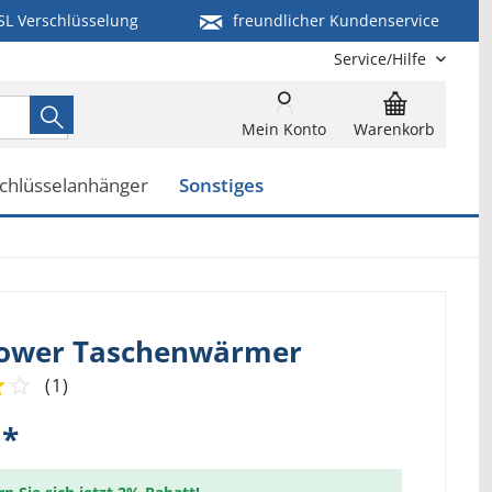
SL Verschlüsselung
freundlicher Kundenservice
Service/Hilfe
Mein Konto
Warenkorb
chlüsselanhänger
Sonstiges
Flower Taschenwärmer
(
1
)
 *