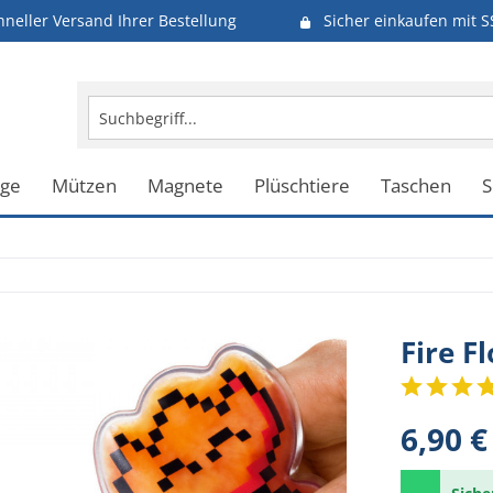
hneller Versand Ihrer Bestellung
Sicher einkaufen mit S
uge
Mützen
Magnete
Plüschtiere
Taschen
S
Fire 
6,90 €