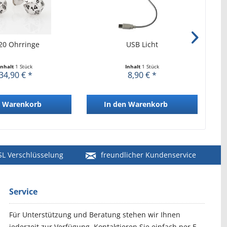
0 Ohrringe
USB Licht
Ul
Inhalt
1 Stück
Inhalt
1 Stück
34,90 € *
8,90 € *
Warenkorb
In den
Warenkorb
SL Verschlüsselung
freundlicher Kundenservice
Service
Für Unterstützung und Beratung stehen wir Ihnen
jederzeit zur Verfügung. Kontaktieren Sie einfach per E-