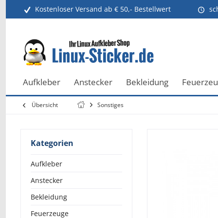
Kostenloser Versand ab € 50,- Bestellwert
sc
Aufkleber
Anstecker
Bekleidung
Feuerze
Übersicht
Sonstiges
Kategorien
Aufkleber
Anstecker
Bekleidung
Feuerzeuge