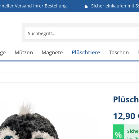
hneller Versand Ihrer Bestellung
Sicher einkaufen mit S
uge
Mützen
Magnete
Plüschtiere
Taschen
Plüsch
12,90 
Siche
Ihr P