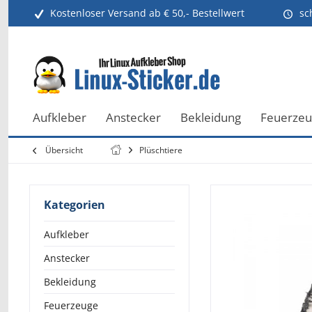
Kostenloser Versand ab € 50,- Bestellwert
sc
Aufkleber
Anstecker
Bekleidung
Feuerze
Übersicht
Plüschtiere
Kategorien
Aufkleber
Anstecker
Bekleidung
Feuerzeuge