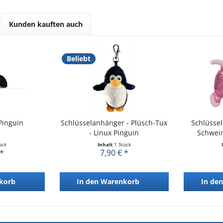
Kunden kauften auch
Beliebt
Pinguin
Schlüsselanhänger - Plüsch-Tux
Schlüssel
- Linux Pinguin
Schwein
ück
Inhalt
1 Stück
 *
7,90 € *
korb
In den
Warenkorb
In den