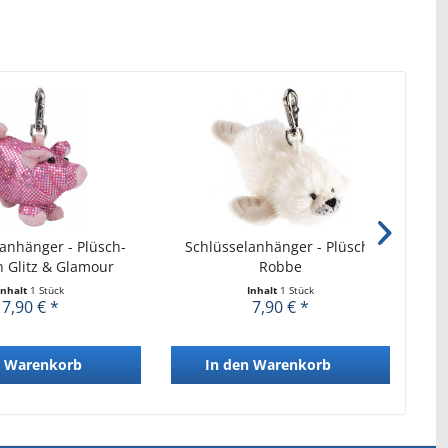
anhänger - Plüsch-
Schlüsselanhänger - Plüsch-
S
 Glitz & Glamour
Robbe
Inhalt
1 Stück
Inhalt
1 Stück
7,90 € *
7,90 € *
Warenkorb
In den
Warenkorb