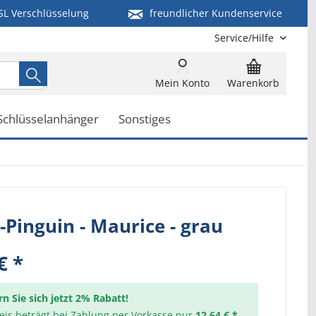
SL Verschlüsselung
freundlicher Kundenservice
Service/Hilfe
Mein Konto
Warenkorb
Schlüsselanhänger
Sonstiges
-Pinguin - Maurice - grau
€ *
rn Sie sich jetzt 2% Rabatt!
reis beträgt bei Zahlung per Vorkasse nur
12,64 € *