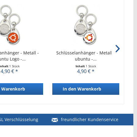
anhänger - Metall -
Schlüsselanhänger - Metall -
Sc
ntu Logo -...
ubuntu -...
Inhalt
1 Stück
Inhalt
1 Stück
4,90 € *
4,90 € *
Warenkorb
In den
Warenkorb
SL Verschlüsselung
freundlicher Kundenservice