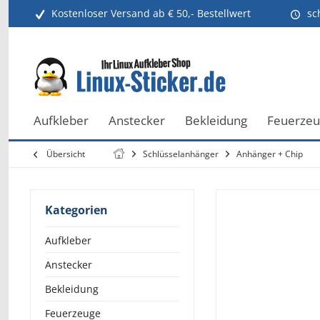
Kostenloser Versand ab € 50,- Bestellwert
sc
Aufkleber
Anstecker
Bekleidung
Feuerze
Übersicht
Schlüsselanhänger
Anhänger + Chip
Kategorien
Aufkleber
Anstecker
Bekleidung
Feuerzeuge