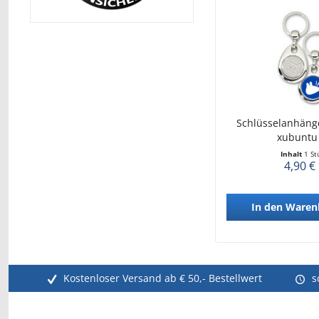
Schlüsselanhänge
xubuntu -
Inhalt
1 St
4,90 €
In den
Waren
Kostenloser Versand ab € 50,- Bestellwert
s