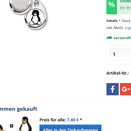
Siche
Ihr P
Inhalt:
1 Stück
inkl. MwSt.
zzg
versandfe
Artikel-Nr.:
ammen gekauft
Preis für alle:
7,40 €
*
Alles in den Einkaufswagen