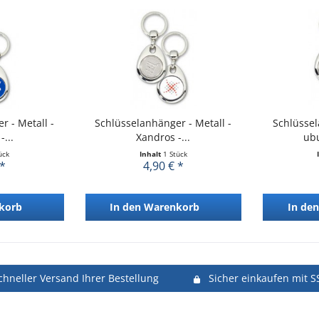
r - Metall -
Schlüsselanhänger - Metall -
Schlüssel
...
Xandros -...
ubu
ück
Inhalt
1 Stück
 *
4,90 € *
korb
In den
Warenkorb
In den
chneller Versand Ihrer Bestellung
Sicher einkaufen mit S