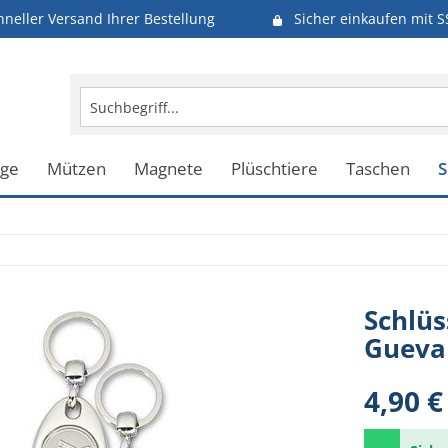
hneller Versand Ihrer Bestellung
Sicher einkaufen mit S
uge
Mützen
Magnete
Plüschtiere
Taschen
S
Schlüs
Gueva
4,90 €