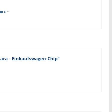
90 €
*
vara - Einkaufswagen-Chip"