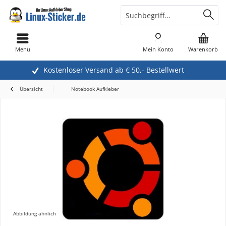
Menü
Mein Konto
Warenkorb
Kostenloser Versand ab € 50,- Bestellwert
Übersicht
Notebook Aufkleber
Abbildung ähnlich