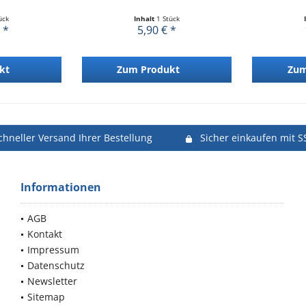
ück
Inhalt
1 Stück
 *
5,90 € *
kt
Zum Produkt
Zum
chneller Versand Ihrer Bestellung
Sicher einkaufen mit S
Informationen
AGB
Kontakt
Impressum
Datenschutz
Newsletter
Sitemap