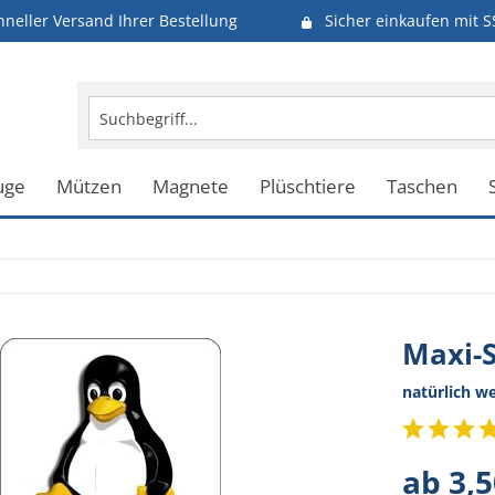
hneller Versand Ihrer Bestellung
Sicher einkaufen mit S
uge
Mützen
Magnete
Plüschtiere
Taschen
Maxi-S
natürlich w
ab 3,5