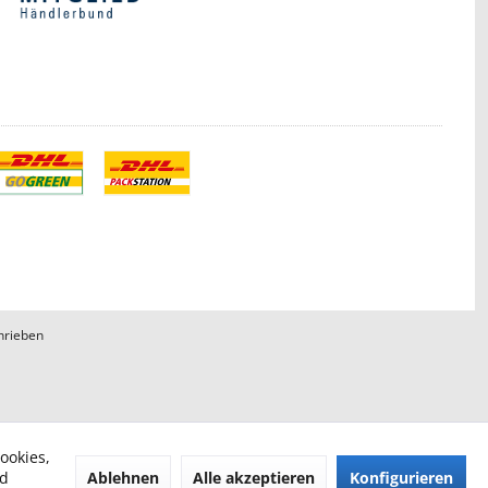
hrieben
ookies,
Ablehnen
Alle akzeptieren
Konfigurieren
nd