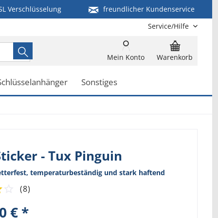
SL Verschlüsselung
freundlicher Kundenservice
Service/Hilfe
Mein Konto
Warenkorb
Schlüsselanhänger
Sonstiges
ticker - Tux Pinguin
etterfest, temperaturbeständig und stark haftend
(
8
)
0 € *