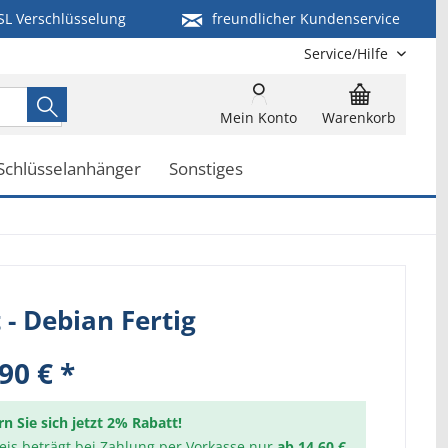
SL Verschlüsselung
freundlicher Kundenservice
Service/Hilfe
Mein Konto
Warenkorb
Schlüsselanhänger
Sonstiges
t - Debian Fertig
90 € *
rn Sie sich jetzt 2% Rabatt!
reis beträgt bei Zahlung per Vorkasse nur
ab 14,60 €