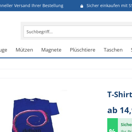
hneller Versand Ihrer Bestellung
Sicher einkaufen mit S
uge
Mützen
Magnete
Plüschtiere
Taschen
T-Shir
ab 14,
Siche
Ihr P