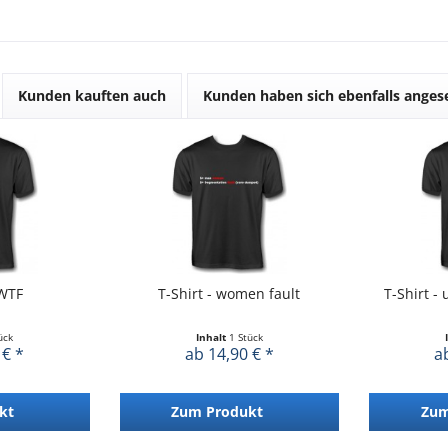
Kunden kauften auch
Kunden haben sich ebenfalls ange
 WTF
T-Shirt - women fault
T-Shirt -
ück
Inhalt
1 Stück
 € *
ab 14,90 € *
a
kt
Zum Produkt
Zum