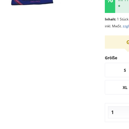
*
Inhalt:
1 Stück
inkl. MwSt.
zzg
Größe
S
XL