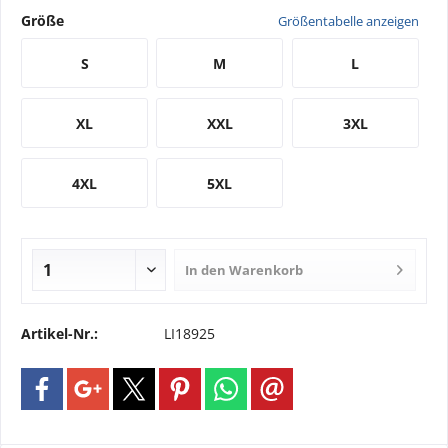
Größe
Größentabelle anzeigen
S
M
L
XL
XXL
3XL
4XL
5XL
In den
Warenkorb
Artikel-Nr.:
LI18925